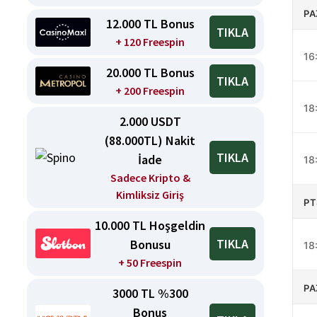
PA
12.000 TL Bonus
TIKLA
+ 120 Freespin
16
20.000 TL Bonus
TIKLA
+ 200 Freespin
18
2.000 USDT
(88.000TL) Nakit
TIKLA
İade
18
Sadece Kripto &
Kimliksiz Giriş
PT
10.000 TL Hoşgeldin
TIKLA
Bonusu
18
+ 50 Freespin
PA
3000 TL %300
Bonus