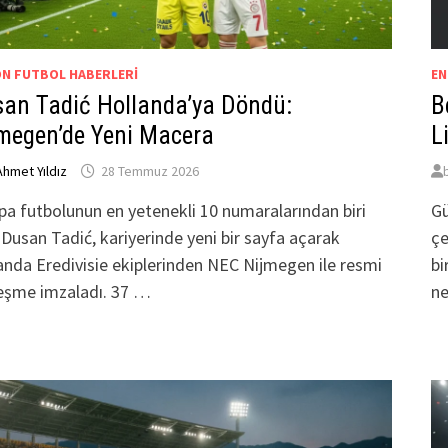
ON FUTBOL HABERLERI
EN
an Tadić Hollanda’ya Döndü:
B
megen’de Yeni Macera
L
Ahmet Yıldız
28 Temmuz 2026
pa futbolunun en yetenekli 10 numaralarından biri
Gü
 Dusan Tadić, kariyerinde yeni bir sayfa açarak
çe
anda Eredivisie ekiplerinden NEC Nijmegen ile resmi
bi
eşme imzaladı. 37 …
ne