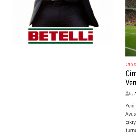
EN S
Cim
Ven
by
Yeni
Avus
çıkı
turn