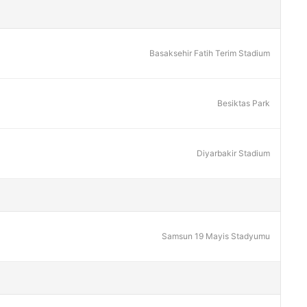
Basaksehir Fatih Terim Stadium
Besiktas Park
Diyarbakir Stadium
Samsun 19 Mayis Stadyumu