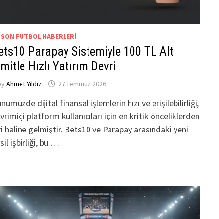
 SON FUTBOL HABERLERI
ets10 Parapay Sistemiyle 100 TL Alt
imitle Hızlı Yatırım Devri
by
Ahmet Yıldız
27 Temmuz 2026
nümüzde dijital finansal işlemlerin hızı ve erişilebilirliği,
vrimiçi platform kullanıcıları için en kritik önceliklerden
ri haline gelmiştir. Bets10 ve Parapay arasındaki yeni
sil işbirliği, bu …