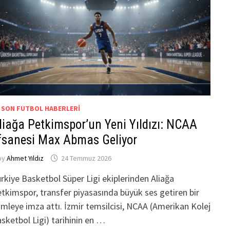
 SON FUTBOL HABERLERI
liağa Petkimspor’un Yeni Yıldızı: NCAA
fsanesi Max Abmas Geliyor
by
Ahmet Yıldız
24 Temmuz 2026
rkiye Basketbol Süper Ligi ekiplerinden Aliağa
tkimspor, transfer piyasasında büyük ses getiren bir
mleye imza attı. İzmir temsilcisi, NCAA (Amerikan Kolej
sketbol Ligi) tarihinin en …