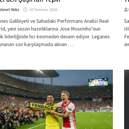
Ahmet Yıldız
30 Temmuz 2026
nes Galibiyeti ve Sahadaki Performans Analizi Real
Sa
id, yeni sezon hazırlıklarına Jose Mourinho’nun
it
ik liderliğinde hız kesmeden devam ediyor. Leganes
Fe
oynanan son karşılaşmada alınan …
am