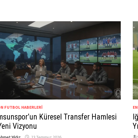
ON FUTBOL HABERLERI
EN
sunspor’un Küresel Transfer Hamlesi
I
Yeni Vizyonu
Y
Ahmet Yıldız
23 Temmuz 2026