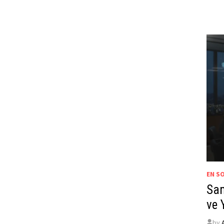
EN S
Sam
ve 
by