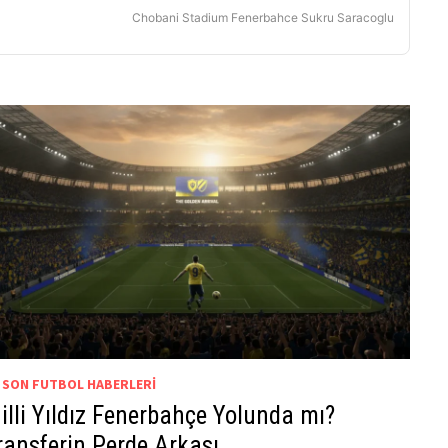
Chobani Stadium Fenerbahce Sukru Saracoglu
 SON FUTBOL HABERLERI
illi Yıldız Fenerbahçe Yolunda mı?
ransferin Perde Arkası