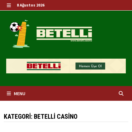
Skip
8 Ağustos 2026
to
MENU
content
MENU
KATEGORI:
BETELLI CASINO