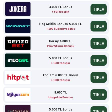
3.000 TL Bonus
TIKLA
+ 50 Freespin
Hoş Geldin Bonusu 5.000 TL
TIKLA
+ 500 TL Bedava Bahis
Her Ay 4.000 TL
TIKLA
Para Yatırma Bonusu
5.000 TL Bonus
TIKLA
+ 150 Freespin
Toplam 6.000 TL Bonus
TIKLA
+ 100 Freespin
8.000 TL
TIKLA
Hoşgeldin Bonusu
5.000 TL Bonus
TIKLA