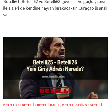
Betelli61, Betelli62 ve Betelli63 güvenilir ve güçlü yapısı
ile sizleri de kendine hayran bırakacaktır. Curaçao lisanslı
ve …
BETELLI25
/
BETELLI
/
BETELLI BAHIS
/
BETELLI CASINO
/
BETELLI