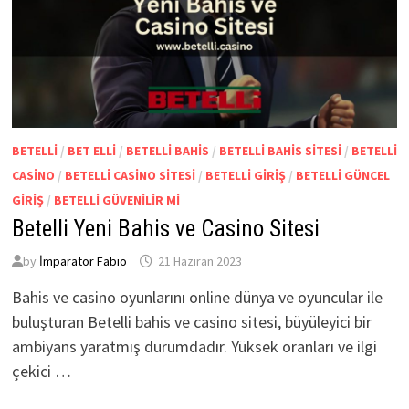
BETELLI
/
BET ELLI
/
BETELLI BAHIS
/
BETELLI BAHIS SITESI
/
BETELLI
CASINO
/
BETELLI CASINO SITESI
/
BETELLI GIRIŞ
/
BETELLI GÜNCEL
GIRIŞ
/
BETELLI GÜVENILIR MI
Betelli Yeni Bahis ve Casino Sitesi
by
İmparator Fabio
21 Haziran 2023
Bahis ve casino oyunlarını online dünya ve oyuncular ile
buluşturan Betelli bahis ve casino sitesi, büyüleyici bir
ambiyans yaratmış durumdadır. Yüksek oranları ve ilgi
çekici …