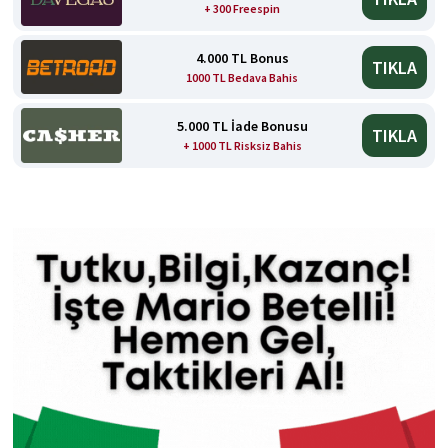
+ 300 Freespin
4.000 TL Bonus
TIKLA
1000 TL Bedava Bahis
5.000 TL İade Bonusu
TIKLA
+ 1000 TL Risksiz Bahis