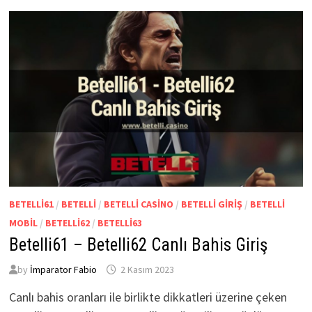
BETELLI61
/
BETELLI
/
BETELLI CASINO
/
BETELLI GIRIŞ
/
BETELLI
MOBIL
/
BETELLI62
/
BETELLI63
Betelli61 – Betelli62 Canlı Bahis Giriş
by
İmparator Fabio
2 Kasım 2023
Canlı bahis oranları ile birlikte dikkatleri üzerine çeken