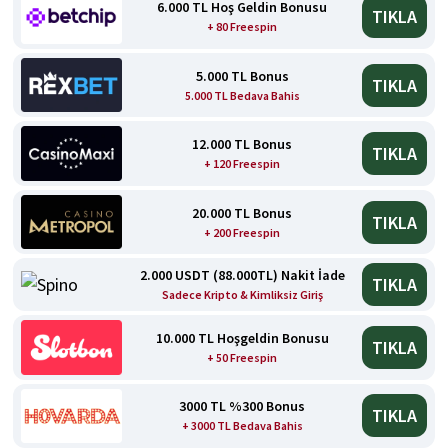
6.000 TL Hoş Geldin Bonusu
TIKLA
+ 80 Freespin
5.000 TL Bonus
TIKLA
5.000 TL Bedava Bahis
12.000 TL Bonus
TIKLA
+ 120 Freespin
20.000 TL Bonus
TIKLA
+ 200 Freespin
2.000 USDT (88.000TL) Nakit İade
TIKLA
Sadece Kripto & Kimliksiz Giriş
10.000 TL Hoşgeldin Bonusu
TIKLA
+ 50 Freespin
3000 TL %300 Bonus
TIKLA
+ 3000 TL Bedava Bahis