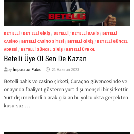
BET ELLI
/
BET ELLI GIRIŞ
/
BETELLI
/
BETELLI BAHIS
/
BETELLI
CASINO
/
BETELLI CASINO SITESI
/
BETELLI GIRIŞ
/
BETELLI GÜNCEL
ADRESI
/
BETELLI GÜNCEL GIRIŞ
/
BETELLI ÜYE OL
Betelli Üye Ol Sen De Kazan
by
İmparator Fabio
21 Haziran 2023
Betelli bahis ve casino şirketi, Curaçao güvencesinde ve
onayında faaliyet gösteren yurt dışı menşeli bir şirkettir.
Yurt dışı merkezli olarak çıkılan bu yolculukta gerçekten
kusursuz …