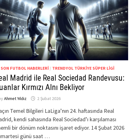
 SON FUTBOL HABERLERI
/
TRENDYOL TÜRKIYE SÜPER LIGI
eal Madrid ile Real Sociedad Randevusu:
uanlar Kırmızı Alnı Bekliyor
by
Ahmet Yıldız
2 Şubat 2026
çın Temel Bilgileri LaLiga’nın 24. haftasında Real
drid, kendi sahasında Real Sociedad’ı karşılaması
emli bir dönüm noktasını işaret ediyor. 14 Şubat 2026
martesi günü saat …