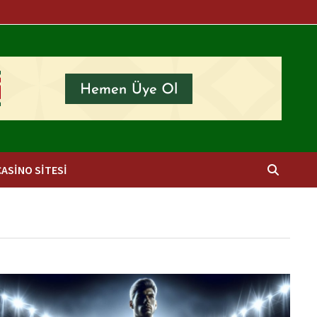
CASINO SITESI