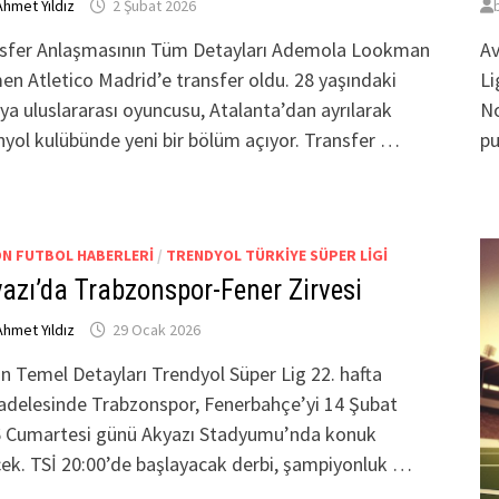
Ahmet Yıldız
2 Şubat 2026
sfer Anlaşmasının Tüm Detayları Ademola Lookman
Av
en Atletico Madrid’e transfer oldu. 28 yaşındaki
Li
rya uluslararası oyuncusu, Atalanta’dan ayrılarak
No
nyol kulübünde yeni bir bölüm açıyor. Transfer …
pu
ON FUTBOL HABERLERI
/
TRENDYOL TÜRKIYE SÜPER LIGI
azı’da Trabzonspor-Fener Zirvesi
Ahmet Yıldız
29 Ocak 2026
n Temel Detayları Trendyol Süper Lig 22. hafta
delesinde Trabzonspor, Fenerbahçe’yi 14 Şubat
 Cumartesi günü Akyazı Stadyumu’nda konuk
ek. TSİ 20:00’de başlayacak derbi, şampiyonluk …