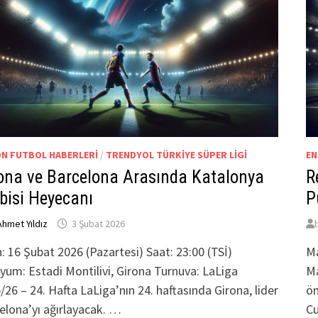
ON FUTBOL HABERLERI
/
TRENDYOL TÜRKIYE SÜPER LIGI
EN
ona ve Barcelona Arasında Katalonya
R
bisi Heyecanı
P
Ahmet Yıldız
3 Şubat 2026
h: 16 Şubat 2026 (Pazartesi) Saat: 23:00 (TSİ)
Ma
yum: Estadi Montilivi, Girona Turnuva: LaLiga
Ma
/26 – 24. Hafta LaLiga’nın 24. haftasında Girona, lider
ön
elona’yı ağırlayacak. …
Cu