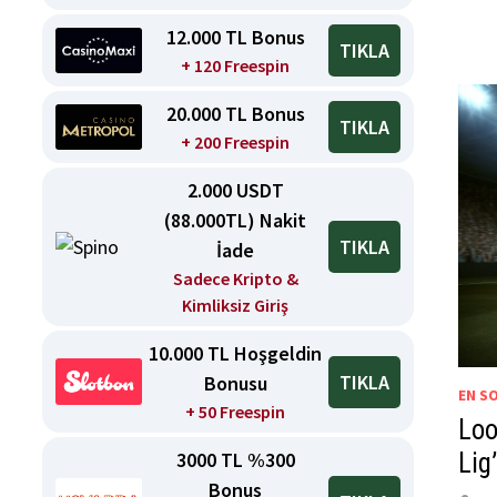
12.000 TL Bonus
TIKLA
+ 120 Freespin
20.000 TL Bonus
TIKLA
+ 200 Freespin
2.000 USDT
(88.000TL) Nakit
TIKLA
İade
Sadece Kripto &
Kimliksiz Giriş
10.000 TL Hoşgeldin
TIKLA
Bonusu
EN S
+ 50 Freespin
Loo
Lig
3000 TL %300
Bonus