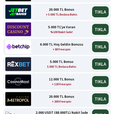
20.000 TL Bonus
TIKLA
+ 5.000 TL Bedava Bahis
5.000 TL'ye Varan
TIKLA
%100 Nakit İade!
6.000 TL Hoş Geldin Bonusu
TIKLA
+ 80 Freespin
5.000 TL Bonus
TIKLA
5.000 TL Bedava Bahis
12.000 TL Bonus
TIKLA
+ 120 Freespin
20.000 TL Bonus
TIKLA
+ 200 Freespin
2.000 USDT (88.000TL) Nakit İade