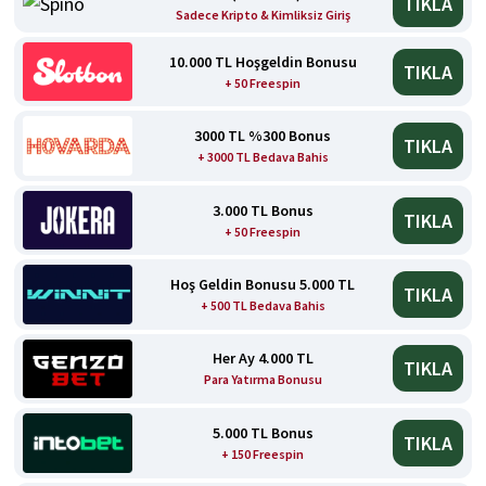
TIKLA
Sadece Kripto & Kimliksiz Giriş
10.000 TL Hoşgeldin Bonusu
TIKLA
+ 50 Freespin
3000 TL %300 Bonus
TIKLA
+ 3000 TL Bedava Bahis
3.000 TL Bonus
TIKLA
+ 50 Freespin
Hoş Geldin Bonusu 5.000 TL
TIKLA
+ 500 TL Bedava Bahis
Her Ay 4.000 TL
TIKLA
Para Yatırma Bonusu
5.000 TL Bonus
TIKLA
+ 150 Freespin