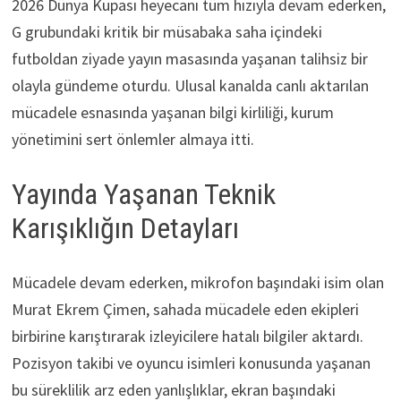
2026 Dünya Kupası heyecanı tüm hızıyla devam ederken,
G grubundaki kritik bir müsabaka saha içindeki
futboldan ziyade yayın masasında yaşanan talihsiz bir
olayla gündeme oturdu. Ulusal kanalda canlı aktarılan
mücadele esnasında yaşanan bilgi kirliliği, kurum
yönetimini sert önlemler almaya itti.
Yayında Yaşanan Teknik
Karışıklığın Detayları
Mücadele devam ederken, mikrofon başındaki isim olan
Murat Ekrem Çimen, sahada mücadele eden ekipleri
birbirine karıştırarak izleyicilere hatalı bilgiler aktardı.
Pozisyon takibi ve oyuncu isimleri konusunda yaşanan
bu süreklilik arz eden yanlışlıklar, ekran başındaki