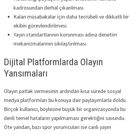
kadrosundan derhal çıkarılması.
Kalan müsabakalar için daha tecrübeli ve dikkatli bir
ekibin görevlendirilmesi.
Yayın standartlarının korunması adına denetim
mekanizmalarının sıkılaştırılması.
Dijital Platformlarda Olayın
Yansımaları
Olayın patlak vermesinin ardından kısa sürede sosyal
medya platformları bu konuya dair paylaşımlarla doldu.
Birçok kullanıcı, böylesine büyük bir organizasyonda bu
denli temel hataların yapılmaması gerektiğini savundu.
Öte yandan, bazı spor yorumcuları ise canlı yayın