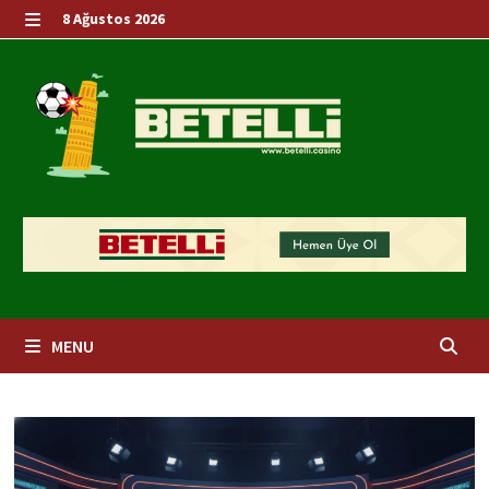
Skip
8 Ağustos 2026
to
MENU
content
MENU