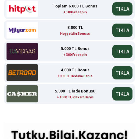
Toplam 6.000 TL Bonus
TIKLA
+ 100 Freespin
8.000 TL
TIKLA
Hoşgeldin Bonusu
5.000 TL Bonus
TIKLA
+ 300 Freespin
4.000 TL Bonus
TIKLA
1000 TL Bedava Bahis
5.000 TL İade Bonusu
TIKLA
+ 1000 TL Risksiz Bahis