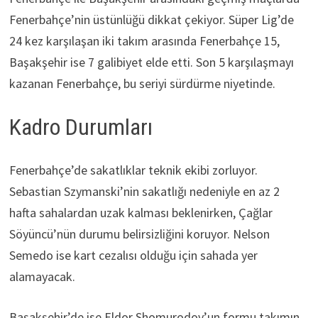
Fenerbahçe’nin üstünlüğü dikkat çekiyor. Süper Lig’de
24 kez karşılaşan iki takım arasında Fenerbahçe 15,
Başakşehir ise 7 galibiyet elde etti. Son 5 karşılaşmayı
kazanan Fenerbahçe, bu seriyi sürdürme niyetinde.
Kadro Durumları
Fenerbahçe’de sakatlıklar teknik ekibi zorluyor.
Sebastian Szymanski’nin sakatlığı nedeniyle en az 2
hafta sahalardan uzak kalması beklenirken, Çağlar
Söyüncü’nün durumu belirsizliğini koruyor. Nelson
Semedo ise kart cezalısı olduğu için sahada yer
alamayacak.
Başakşehir’de ise Eldor Shomurodov’un formu takımın