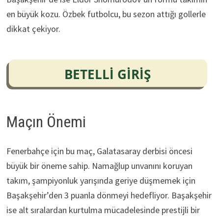
en büyük kozu. Özbek futbolcu, bu sezon attığı gollerle
dikkat çekiyor.
Maçın Önemi
Fenerbahçe için bu maç, Galatasaray derbisi öncesi
büyük bir öneme sahip. Namağlup unvanını koruyan
takım, şampiyonluk yarışında geriye düşmemek için
Başakşehir’den 3 puanla dönmeyi hedefliyor. Başakşehir
ise alt sıralardan kurtulma mücadelesinde prestijli bir