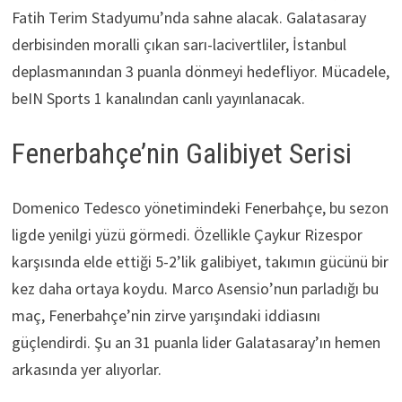
Fatih Terim Stadyumu’nda sahne alacak. Galatasaray
derbisinden moralli çıkan sarı-lacivertliler, İstanbul
deplasmanından 3 puanla dönmeyi hedefliyor. Mücadele,
beIN Sports 1 kanalından canlı yayınlanacak.
Fenerbahçe’nin Galibiyet Serisi
Domenico Tedesco yönetimindeki Fenerbahçe, bu sezon
ligde yenilgi yüzü görmedi. Özellikle Çaykur Rizespor
karşısında elde ettiği 5-2’lik galibiyet, takımın gücünü bir
kez daha ortaya koydu. Marco Asensio’nun parladığı bu
maç, Fenerbahçe’nin zirve yarışındaki iddiasını
güçlendirdi. Şu an 31 puanla lider Galatasaray’ın hemen
arkasında yer alıyorlar.