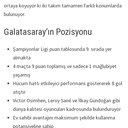
ortaya koyuyor ki iki takım tamamen farklı konumlarda
bulunuyor.
Galatasaray’ın Pozisyonu
Şampiyonlar Ligi puan tablosunda 9. sırada yer
almakta
4 maçta 9 puan toplamış ve sadece 1 mağlubiyet
yaşamış
Hücum hattı etkileyici performans göstererek 8 gol
atıştır
Victor Osimhen, Leroy Sané ve İlkay Gündoğan gibi
dünya kalitesi oyuncuları kadrosunda bulunduruyor
Ev sahibi avantajını maksimum şekilde kullanma
potansiyeline sahip