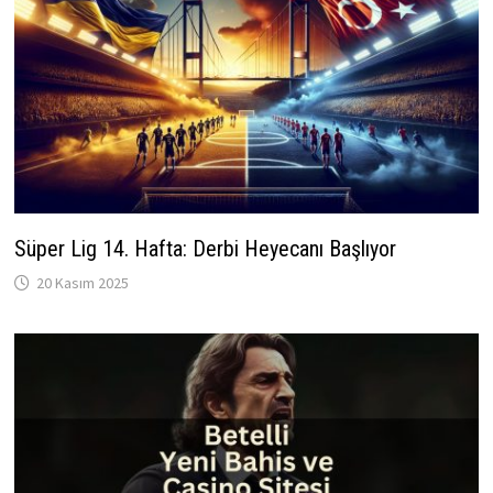
Süper Lig 14. Hafta: Derbi Heyecanı Başlıyor
20 Kasım 2025