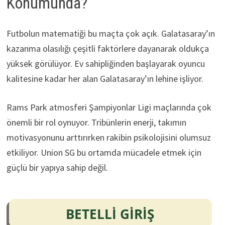
Konumunda?
Futbolun matematiği bu maçta çok açık. Galatasaray’ın
kazanma olasılığı çeşitli faktörlere dayanarak oldukça
yüksek görülüyor. Ev sahipliğinden başlayarak oyuncu
kalitesine kadar her alan Galatasaray’ın lehine işliyor.
Rams Park atmosferi Şampiyonlar Ligi maçlarında çok
önemli bir rol oynuyor. Tribünlerin enerji, takımın
motivasyonunu arttırırken rakibin psikolojisini olumsuz
etkiliyor. Union SG bu ortamda mücadele etmek için
güçlü bir yapıya sahip değil.