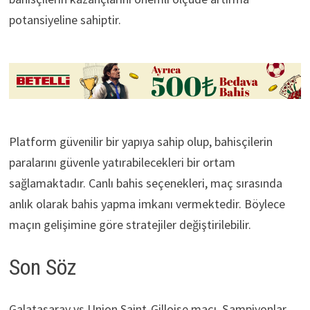
potansiyeline sahiptir.
Platform güvenilir bir yapıya sahip olup, bahisçilerin
paralarını güvenle yatırabilecekleri bir ortam
sağlamaktadır. Canlı bahis seçenekleri, maç sırasında
anlık olarak bahis yapma imkanı vermektedir. Böylece
maçın gelişimine göre stratejiler değiştirilebilir.
Son Söz
Galatasaray vs Union Saint-Gilloise maçı, Şampiyonlar