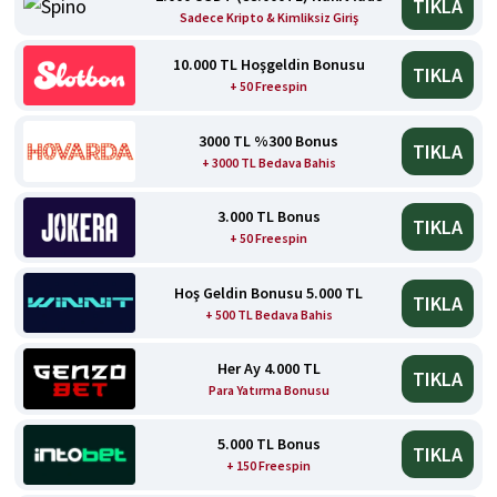
TIKLA
Sadece Kripto & Kimliksiz Giriş
10.000 TL Hoşgeldin Bonusu
TIKLA
+ 50 Freespin
3000 TL %300 Bonus
TIKLA
+ 3000 TL Bedava Bahis
3.000 TL Bonus
TIKLA
+ 50 Freespin
Hoş Geldin Bonusu 5.000 TL
TIKLA
+ 500 TL Bedava Bahis
Her Ay 4.000 TL
TIKLA
Para Yatırma Bonusu
5.000 TL Bonus
TIKLA
+ 150 Freespin