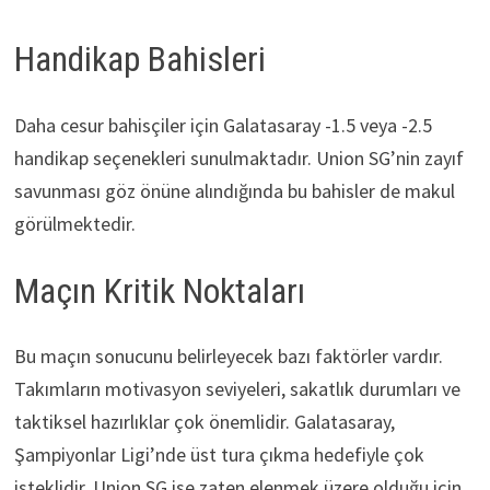
Handikap Bahisleri
Daha cesur bahisçiler için Galatasaray -1.5 veya -2.5
handikap seçenekleri sunulmaktadır. Union SG’nin zayıf
savunması göz önüne alındığında bu bahisler de makul
görülmektedir.
Maçın Kritik Noktaları
Bu maçın sonucunu belirleyecek bazı faktörler vardır.
Takımların motivasyon seviyeleri, sakatlık durumları ve
taktiksel hazırlıklar çok önemlidir. Galatasaray,
Şampiyonlar Ligi’nde üst tura çıkma hedefiyle çok
isteklidir. Union SG ise zaten elenmek üzere olduğu için