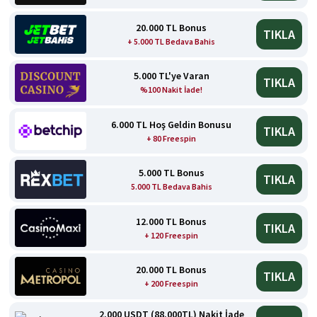
20.000 TL Bonus
TIKLA
+ 5.000 TL Bedava Bahis
5.000 TL'ye Varan
TIKLA
%100 Nakit İade!
6.000 TL Hoş Geldin Bonusu
TIKLA
+ 80 Freespin
5.000 TL Bonus
TIKLA
5.000 TL Bedava Bahis
12.000 TL Bonus
TIKLA
+ 120 Freespin
20.000 TL Bonus
TIKLA
+ 200 Freespin
2.000 USDT (88.000TL) Nakit İade