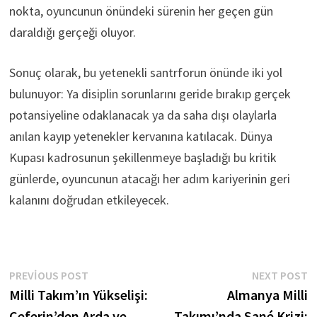
nokta, oyuncunun önündeki sürenin her geçen gün
daraldığı gerçeği oluyor.
Sonuç olarak, bu yetenekli santrforun önünde iki yol
bulunuyor: Ya disiplin sorunlarını geride bırakıp gerçek
potansiyeline odaklanacak ya da saha dışı olaylarla
anılan kayıp yetenekler kervanına katılacak. Dünya
Kupası kadrosunun şekillenmeye başladığı bu kritik
günlerde, oyuncunun atacağı her adım kariyerinin geri
kalanını doğrudan etkileyecek.
Yazı
Previous
N
PREVIOUS POST
NEXT POST
post:
p
Milli Takım’ın Yükselişi:
Almanya Milli
gezinmesi
Ceferin’den Arda ve
Takımı’nda Sané Krizi: