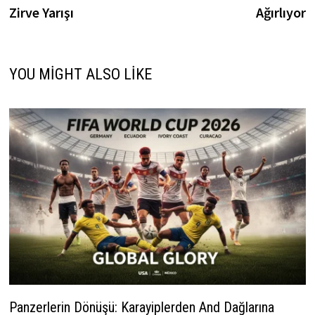
Zirve Yarışı
Ağırlıyor
YOU MIGHT ALSO LIKE
Panzerlerin Dönüşü: Karayiplerden And Dağlarına