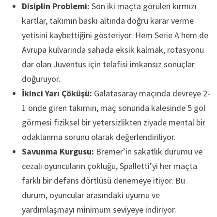
Disiplin Problemi:
Son iki maçta görülen kırmızı
kartlar, takımın baskı altında doğru karar verme
yetisini kaybettiğini gösteriyor. Hem Serie A hem de
Avrupa kulvarında sahada eksik kalmak, rotasyonu
dar olan Juventus için telafisi imkansız sonuçlar
doğuruyor.
İkinci Yarı Çöküşü:
Galatasaray maçında devreye 2-
1 önde giren takımın, maç sonunda kalesinde 5 gol
görmesi fiziksel bir yetersizlikten ziyade mental bir
odaklanma sorunu olarak değerlendiriliyor.
Savunma Kurgusu:
Bremer’in sakatlık durumu ve
cezalı oyuncuların çokluğu, Spalletti’yi her maçta
farklı bir defans dörtlüsü denemeye itiyor. Bu
durum, oyuncular arasındaki uyumu ve
yardımlaşmayı minimum seviyeye indiriyor.