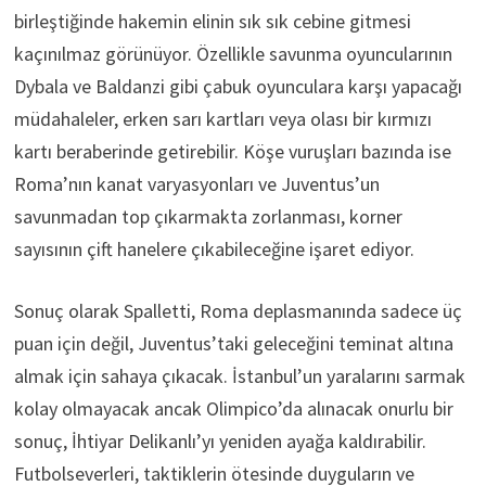
birleştiğinde hakemin elinin sık sık cebine gitmesi
kaçınılmaz görünüyor. Özellikle savunma oyuncularının
Dybala ve Baldanzi gibi çabuk oyunculara karşı yapacağı
müdahaleler, erken sarı kartları veya olası bir kırmızı
kartı beraberinde getirebilir. Köşe vuruşları bazında ise
Roma’nın kanat varyasyonları ve Juventus’un
savunmadan top çıkarmakta zorlanması, korner
sayısının çift hanelere çıkabileceğine işaret ediyor.
Sonuç olarak Spalletti, Roma deplasmanında sadece üç
puan için değil, Juventus’taki geleceğini teminat altına
almak için sahaya çıkacak. İstanbul’un yaralarını sarmak
kolay olmayacak ancak Olimpico’da alınacak onurlu bir
sonuç, İhtiyar Delikanlı’yı yeniden ayağa kaldırabilir.
Futbolseverleri, taktiklerin ötesinde duyguların ve