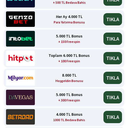
+ 500 TL Bedava Bahis
Her Ay 4.000 TL
TIKLA
Para Yatırma Bonusu
5.000 TL Bonus
TIKLA
+ 150 Freespin
Toplam 6.000 TL Bonus
TIKLA
+ 100 Freespin
8.000 TL
TIKLA
Hoşgeldin Bonusu
5.000 TL Bonus
TIKLA
+ 300 Freespin
4.000 TL Bonus
TIKLA
1000 TL Bedava Bahis