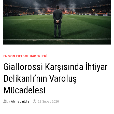
EN SON FUTBOL HABERLERI
Giallorossi Karşısında İhtiyar
Delikanlı’nın Varoluş
Mücadelesi
by
Ahmet Yıldız
18 Şubat 2026