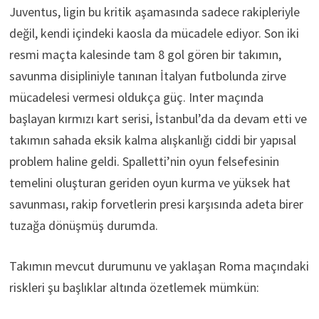
Juventus, ligin bu kritik aşamasında sadece rakipleriyle
değil, kendi içindeki kaosla da mücadele ediyor. Son iki
resmi maçta kalesinde tam 8 gol gören bir takımın,
savunma disipliniyle tanınan İtalyan futbolunda zirve
mücadelesi vermesi oldukça güç. Inter maçında
başlayan kırmızı kart serisi, İstanbul’da da devam etti ve
takımın sahada eksik kalma alışkanlığı ciddi bir yapısal
problem haline geldi. Spalletti’nin oyun felsefesinin
temelini oluşturan geriden oyun kurma ve yüksek hat
savunması, rakip forvetlerin presi karşısında adeta birer
tuzağa dönüşmüş durumda.
Takımın mevcut durumunu ve yaklaşan Roma maçındaki
riskleri şu başlıklar altında özetlemek mümkün: