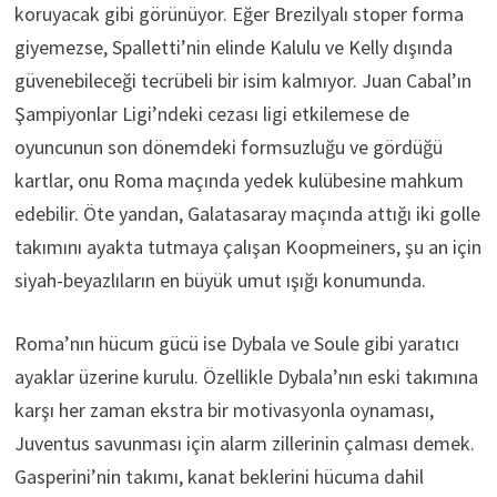
koruyacak gibi görünüyor. Eğer Brezilyalı stoper forma
giyemezse, Spalletti’nin elinde Kalulu ve Kelly dışında
güvenebileceği tecrübeli bir isim kalmıyor. Juan Cabal’ın
Şampiyonlar Ligi’ndeki cezası ligi etkilemese de
oyuncunun son dönemdeki formsuzluğu ve gördüğü
kartlar, onu Roma maçında yedek kulübesine mahkum
edebilir. Öte yandan, Galatasaray maçında attığı iki golle
takımını ayakta tutmaya çalışan Koopmeiners, şu an için
siyah-beyazlıların en büyük umut ışığı konumunda.
Roma’nın hücum gücü ise Dybala ve Soule gibi yaratıcı
ayaklar üzerine kurulu. Özellikle Dybala’nın eski takımına
karşı her zaman ekstra bir motivasyonla oynaması,
Juventus savunması için alarm zillerinin çalması demek.
Gasperini’nin takımı, kanat beklerini hücuma dahil