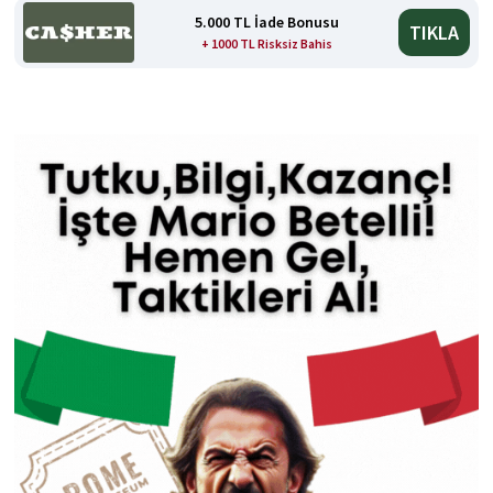
5.000 TL İade Bonusu
TIKLA
+ 1000 TL Risksiz Bahis