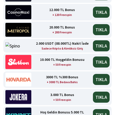
12.000 TL Bonus
TIKLA
+ 120 Freespin
20.000 TL Bonus
TIKLA
+ 200 Freespin
2.000 USDT (88.000TL) Nakit İade
TIKLA
Sadece Kripto & Kimliksiz Giriş
10.000 TL Hoşgeldin Bonusu
TIKLA
+ 50 Freespin
3000 TL %300 Bonus
TIKLA
+ 3000 TL Bedava Bahis
3.000 TL Bonus
TIKLA
+ 50 Freespin
Hoş Geldin Bonusu 5.000 TL
TIKLA