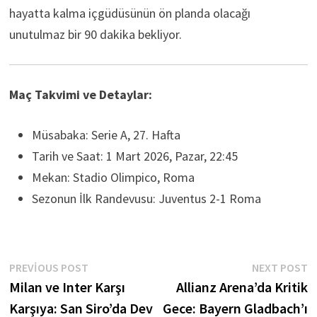
hayatta kalma içgüdüsünün ön planda olacağı
unutulmaz bir 90 dakika bekliyor.
Maç Takvimi ve Detaylar:
Müsabaka: Serie A, 27. Hafta
Tarih ve Saat: 1 Mart 2026, Pazar, 22:45
Mekan: Stadio Olimpico, Roma
Sezonun İlk Randevusu: Juventus 2-1 Roma
Yazı
Previous
N
PREVIOUS POST
NEXT POST
post:
p
Milan ve Inter Karşı
Allianz Arena’da Kritik
gezinmesi
Karşıya: San Siro’da Dev
Gece: Bayern Gladbach’ı