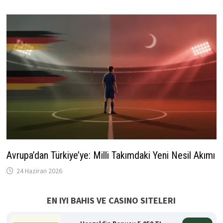
Avrupa’dan Türkiye’ye: Milli Takımdaki Yeni Nesil Akımı
24 Haziran 2026
EN IYI BAHIS VE CASINO SITELERI