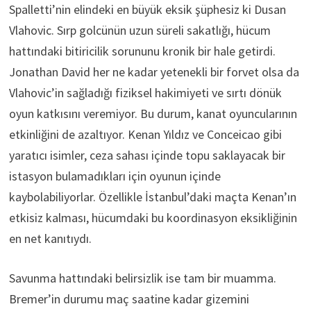
Spalletti’nin elindeki en büyük eksik şüphesiz ki Dusan
Vlahovic. Sırp golcünün uzun süreli sakatlığı, hücum
hattındaki bitiricilik sorununu kronik bir hale getirdi.
Jonathan David her ne kadar yetenekli bir forvet olsa da
Vlahovic’in sağladığı fiziksel hakimiyeti ve sırtı dönük
oyun katkısını veremiyor. Bu durum, kanat oyuncularının
etkinliğini de azaltıyor. Kenan Yıldız ve Conceicao gibi
yaratıcı isimler, ceza sahası içinde topu saklayacak bir
istasyon bulamadıkları için oyunun içinde
kaybolabiliyorlar. Özellikle İstanbul’daki maçta Kenan’ın
etkisiz kalması, hücumdaki bu koordinasyon eksikliğinin
en net kanıtıydı.
Savunma hattındaki belirsizlik ise tam bir muamma.
Bremer’in durumu maç saatine kadar gizemini