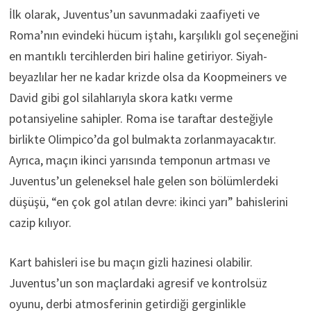
İlk olarak, Juventus’un savunmadaki zaafiyeti ve
Roma’nın evindeki hücum iştahı, karşılıklı gol seçeneğini
en mantıklı tercihlerden biri haline getiriyor. Siyah-
beyazlılar her ne kadar krizde olsa da Koopmeiners ve
David gibi gol silahlarıyla skora katkı verme
potansiyeline sahipler. Roma ise taraftar desteğiyle
birlikte Olimpico’da gol bulmakta zorlanmayacaktır.
Ayrıca, maçın ikinci yarısında temponun artması ve
Juventus’un geleneksel hale gelen son bölümlerdeki
düşüşü, “en çok gol atılan devre: ikinci yarı” bahislerini
cazip kılıyor.
Kart bahisleri ise bu maçın gizli hazinesi olabilir.
Juventus’un son maçlardaki agresif ve kontrolsüz
oyunu, derbi atmosferinin getirdiği gerginlikle