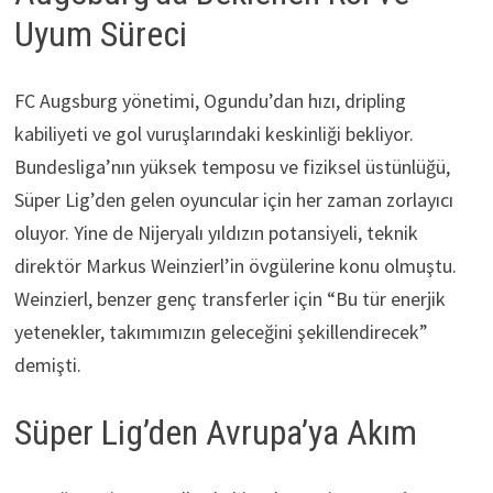
Uyum Süreci
FC Augsburg yönetimi, Ogundu’dan hızı, dripling
kabiliyeti ve gol vuruşlarındaki keskinliği bekliyor.
Bundesliga’nın yüksek temposu ve fiziksel üstünlüğü,
Süper Lig’den gelen oyuncular için her zaman zorlayıcı
oluyor. Yine de Nijeryalı yıldızın potansiyeli, teknik
direktör Markus Weinzierl’in övgülerine konu olmuştu.
Weinzierl, benzer genç transferler için “Bu tür enerjik
yetenekler, takımımızın geleceğini şekillendirecek”
demişti.
Süper Lig’den Avrupa’ya Akım