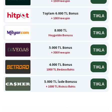
+ 150 Freespin
Toplam 6.000 TL Bonus
TIKLA
+ 100 Freespin
8.000 TL
TIKLA
Hoşgeldin Bonusu
5.000 TL Bonus
TIKLA
+ 300 Freespin
4.000 TL Bonus
TIKLA
1000 TL Bedava Bahis
5.000 TL İade Bonusu
TIKLA
+ 1000 TL Risksiz Bahis