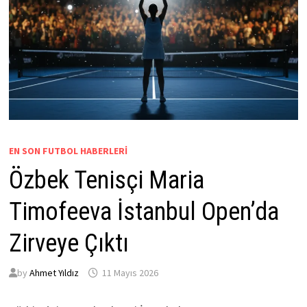
EN SON FUTBOL HABERLERI
Özbek Tenisçi Maria
Timofeeva İstanbul Open’da
Zirveye Çıktı
by
Ahmet Yıldız
11 Mayıs 2026