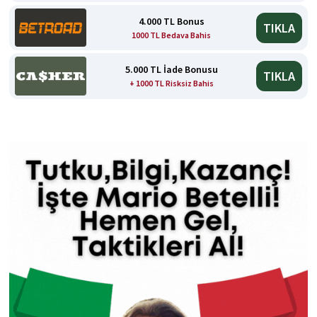
4.000 TL Bonus
TIKLA
1000 TL Bedava Bahis
5.000 TL İade Bonusu
TIKLA
+ 1000 TL Risksiz Bahis