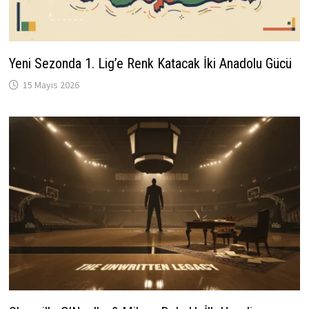
Yeni Sezonda 1. Lig’e Renk Katacak İki Anadolu Gücü
15 Mayıs 2026