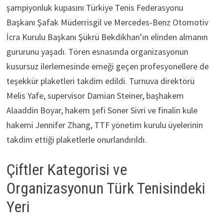
şampiyonluk kupasını Türkiye Tenis Federasyonu
Başkanı Şafak Müderrisgil ve Mercedes-Benz Otomotiv
İcra Kurulu Başkanı Şükrü Bekdikhan’ın elinden almanın
gururunu yaşadı. Tören esnasında organizasyonun
kusursuz ilerlemesinde emeği geçen profesyonellere de
teşekkür plaketleri takdim edildi. Turnuva direktörü
Melis Yafe, supervisor Damian Steiner, başhakem
Alaaddin Boyar, hakem şefi Soner Sivri ve finalin kule
hakemi Jennifer Zhang, TTF yönetim kurulu üyelerinin
takdim ettiği plaketlerle onurlandırıldı.
Çiftler Kategorisi ve
Organizasyonun Türk Tenisindeki
Yeri