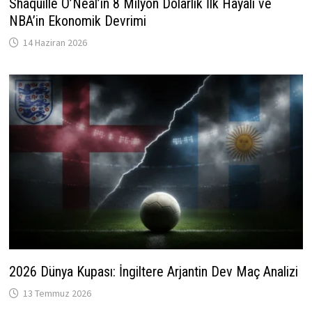
Shaquille O’Neal’ın 8 Milyon Dolarlık İlk Hayali ve
NBA’in Ekonomik Devrimi
14 Haziran 2026
2026 Dünya Kupası: İngiltere Arjantin Dev Maç Analizi
13 Temmuz 2026