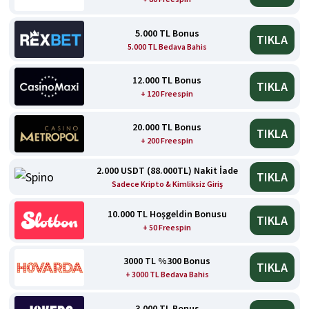
5.000 TL Bonus
TIKLA
5.000 TL Bedava Bahis
12.000 TL Bonus
TIKLA
+ 120 Freespin
20.000 TL Bonus
TIKLA
+ 200 Freespin
2.000 USDT (88.000TL) Nakit İade
TIKLA
Sadece Kripto & Kimliksiz Giriş
10.000 TL Hoşgeldin Bonusu
TIKLA
+ 50 Freespin
3000 TL %300 Bonus
TIKLA
+ 3000 TL Bedava Bahis
3.000 TL Bonus