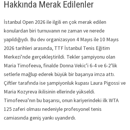
Hakkında Merak Edilenler
İstanbul Open 2026 ile ilgili en çok merak edilen
konulardan biri turnuvanın ne zaman ve nerede
yapıldığıydı. Bu dev organizasyon 4 Mayıs ile 10 Mayıs
2026 tarihleri arasında, TTF İstanbul Tenis Eğitim
Merkezi’nde gerçekleştirildi. Tekler şampiyonu olan
Maria Timofeeva, finalde Donna Vekic’i 6-4 ve 6-2’lik
setlerle mağlup ederek büyük bir başarıya imza attı.
Çiftler tarafında ise şampiyonluk kupası Laura Pigossi ve
Maria Kozyreva ikilisinin ellerinde yükseldi.
Timofeeva’nın bu başarısı, onun kariyerindeki ilk WTA
125 zaferi olması nedeniyle profesyonel tenis
camiasında geniş yankı uyandırdı.