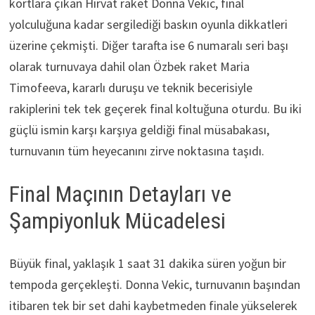
kortlara çıkan Hırvat raket Donna Vekic, final
yolculuğuna kadar sergilediği baskın oyunla dikkatleri
üzerine çekmişti. Diğer tarafta ise 6 numaralı seri başı
olarak turnuvaya dahil olan Özbek raket Maria
Timofeeva, kararlı duruşu ve teknik becerisiyle
rakiplerini tek tek geçerek final koltuğuna oturdu. Bu iki
güçlü ismin karşı karşıya geldiği final müsabakası,
turnuvanın tüm heyecanını zirve noktasına taşıdı.
Final Maçının Detayları ve
Şampiyonluk Mücadelesi
Büyük final, yaklaşık 1 saat 31 dakika süren yoğun bir
tempoda gerçekleşti. Donna Vekic, turnuvanın başından
itibaren tek bir set dahi kaybetmeden finale yükselerek