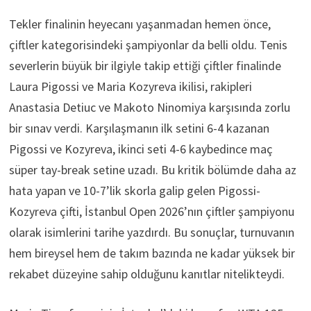
Tekler finalinin heyecanı yaşanmadan hemen önce,
çiftler kategorisindeki şampiyonlar da belli oldu. Tenis
severlerin büyük bir ilgiyle takip ettiği çiftler finalinde
Laura Pigossi ve Maria Kozyreva ikilisi, rakipleri
Anastasia Detiuc ve Makoto Ninomiya karşısında zorlu
bir sınav verdi. Karşılaşmanın ilk setini 6-4 kazanan
Pigossi ve Kozyreva, ikinci seti 4-6 kaybedince maç
süper tay-break setine uzadı. Bu kritik bölümde daha az
hata yapan ve 10-7’lik skorla galip gelen Pigossi-
Kozyreva çifti, İstanbul Open 2026’nın çiftler şampiyonu
olarak isimlerini tarihe yazdırdı. Bu sonuçlar, turnuvanın
hem bireysel hem de takım bazında ne kadar yüksek bir
rekabet düzeyine sahip olduğunu kanıtlar nitelikteydi.