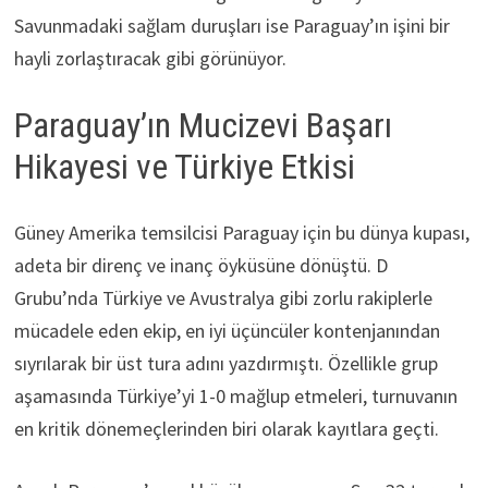
Savunmadaki sağlam duruşları ise Paraguay’ın işini bir
hayli zorlaştıracak gibi görünüyor.
Paraguay’ın Mucizevi Başarı
Hikayesi ve Türkiye Etkisi
Güney Amerika temsilcisi Paraguay için bu dünya kupası,
adeta bir direnç ve inanç öyküsüne dönüştü. D
Grubu’nda Türkiye ve Avustralya gibi zorlu rakiplerle
mücadele eden ekip, en iyi üçüncüler kontenjanından
sıyrılarak bir üst tura adını yazdırmıştı. Özellikle grup
aşamasında Türkiye’yi 1-0 mağlup etmeleri, turnuvanın
en kritik dönemeçlerinden biri olarak kayıtlara geçti.