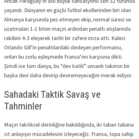
Ancak Paraguay’ın asıl büyük sansasyonu Son 32 turunda
yaşandı. Dünyanın en güçlü futbol ekollerinden biri olan
Almanya karşısında pes etmeyen ekip, normal süresi ve
uzatmaları 1-1 biten maçın ardından penaltı atışlarında
rakibini 4-3 eleyerek tarihi bir zafere imza attı. Kaleci
Orlando Gill’in penaltılardaki devleşen performansı,
onları bu zorlu eşleşmede Fransa’nın karşısına dikti.
Şimdi ise tüm dünya, bu “dev katili” unvanlı takımın bir
başka devi daha devirip deviremeyeceğini merak ediyor.
Sahadaki Taktik Savaş ve
Tahminler
Maçın taktiksel derinliğine bakıldığında, iki taban tabana
zıt anlayışın mücadelesini izleyeceğiz. Fransa, topa sahip