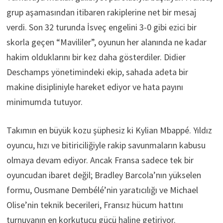
grup aşamasından itibaren rakiplerine net bir mesaj
verdi. Son 32 turunda İsveç engelini 3-0 gibi ezici bir
skorla geçen “Mavililer”, oyunun her alanında ne kadar
hakim olduklarını bir kez daha gösterdiler. Didier
Deschamps yönetimindeki ekip, sahada adeta bir
makine disipliniyle hareket ediyor ve hata payını
minimumda tutuyor.
Takımın en büyük kozu şüphesiz ki Kylian Mbappé. Yıldız
oyuncu, hızı ve bitiriciliğiyle rakip savunmaların kabusu
olmaya devam ediyor. Ancak Fransa sadece tek bir
oyuncudan ibaret değil; Bradley Barcola’nın yükselen
formu, Ousmane Dembélé’nin yaratıcılığı ve Michael
Olise’nin teknik becerileri, Fransız hücum hattını
turnuvanın en korkutucu gücü haline getiriyor.