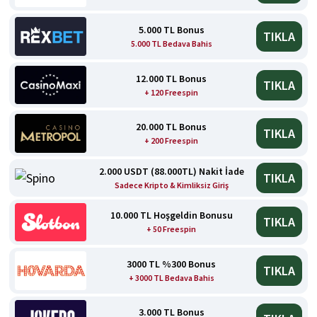
5.000 TL Bonus
TIKLA
5.000 TL Bedava Bahis
12.000 TL Bonus
TIKLA
+ 120 Freespin
20.000 TL Bonus
TIKLA
+ 200 Freespin
2.000 USDT (88.000TL) Nakit İade
TIKLA
Sadece Kripto & Kimliksiz Giriş
10.000 TL Hoşgeldin Bonusu
TIKLA
+ 50 Freespin
3000 TL %300 Bonus
TIKLA
+ 3000 TL Bedava Bahis
3.000 TL Bonus