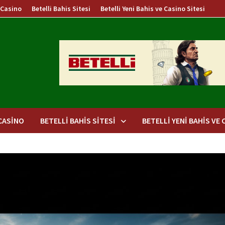
i Casino
Betelli Bahis Sitesi
Betelli Yeni Bahis ve Casino Sitesi
 CASINO
BETELLI BAHIS SITESI
BETELLI YENI BAHIS VE 