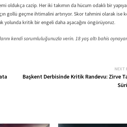
mi oldukça cazip. Her iki takımın da hücum odaklı bir yapıya
ın gollü geçme ihtimalini artırıyor. Skor tahmini olarak ise 
uk yolunda kritik bir engeli daha aşacağını öngörüyoruz.
larını kendi sorumluluğunuzla verin. 18 yaş altı bahis oynay
NEXT 
ata
Başkent Derbisinde Kritik Randevu: Zirve T
Sür