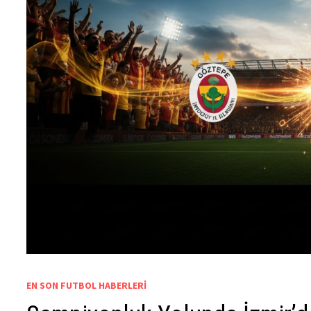
EN SON FUTBOL HABERLERI