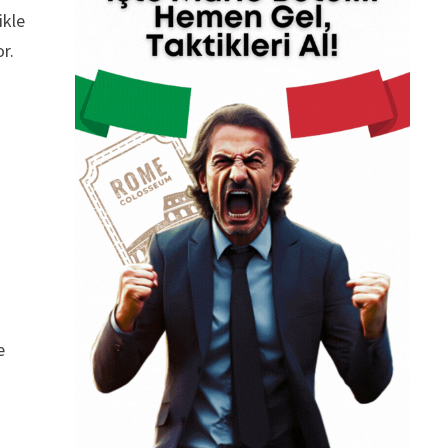
ikle
r.
e