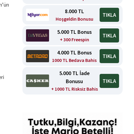
ün’ün
8.000 TL
TIKLA
Hoşgeldin Bonusu
5.000 TL Bonus
TIKLA
+ 300 Freespin
4.000 TL Bonus
TIKLA
1000 TL Bedava Bahis
5.000 TL İade
ri
TIKLA
Bonusu
+ 1000 TL Risksiz Bahis